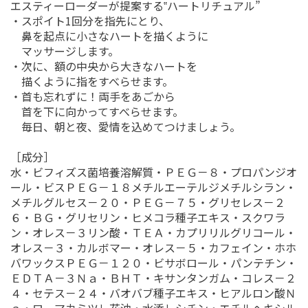
エスティーローダーが提案する‟ハートリチュアル”
・スポイト1回分を指先にとり、
鼻を起点に小さなハートを描くように
お買い物を続ける
カートへ進む
マッサージします。
・次に、額の中央から大きなハートを
描くように指をすべらせます。
・首も忘れずに！両手をあごから
首を下に向かってすべらせます。
毎日、朝と夜、愛情を込めてつけましょう。
［成分］
水・ビフィズス菌培養溶解質・ＰＥＧ－８・プロパンジオ
ール・ビスＰＥＧ－１８メチルエーテルジメチルシラン・
メチルグルセス－２０・ＰＥＧ－７５・グリセレス－２
６・ＢＧ・グリセリン・ヒメコラ種子エキス・スクワラ
ン・オレス－３リン酸・ＴＥＡ・カプリリルグリコール・
オレス－３・カルボマー・オレス－５・カフェイン・ホホ
バワックスＰＥＧ－１２０・ビサボロール・パンテチン・
ＥＤＴＡ－３Ｎａ・ＢＨＴ・キサンタンガム・コレス－２
４・セテス－２４・バオバブ種子エキス・ヒアルロン酸Ｎ