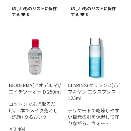
ほしいものリストに保存
ほしいものリストに保存
する
0
する
0
BIODERMA(ビオデルマ)/
CLARINS(クラランス)/デ
エイチツーオー D 250ml
マキヤン エクスプレス
125ml
コットンでふき取るだ
け。1本でメイク落とし
デリケートで乾燥しやす
+洗顔+うるおいケ…
い目元の肌を保湿して守
りながら、ウォー…
￥2,404