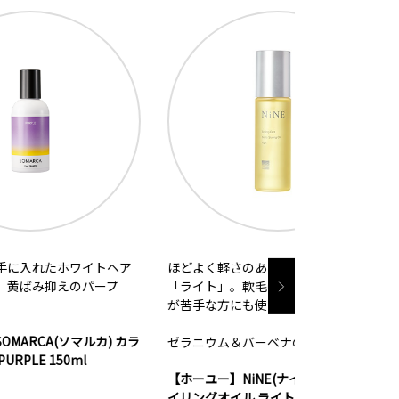
トヘア
ほどよく軽さのあるツヤ感が持続する
柔らかく伸ばし
ープ
「ライト」。軟毛の方、スタイリング
適度な束感とほ
が苦手な方にも使いやすい。
まとまりを与え
ンジにもオスス
) カラ
ゼラニウム＆バーベナの香り
使用になれます
【ホーユー】NiNE(ナイン) マルチスタ
上品な余韻を奏
イリングオイル ライト 100ml
シトラスフロー