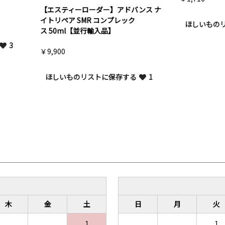
スティーローダー】アドバンス ナ
ペア SMR コンプレック
ほしいものリストに保存する
0ml【並行輸入品】
00
しいものリストに保存する
1
木
金
土
日
月
火
1
1