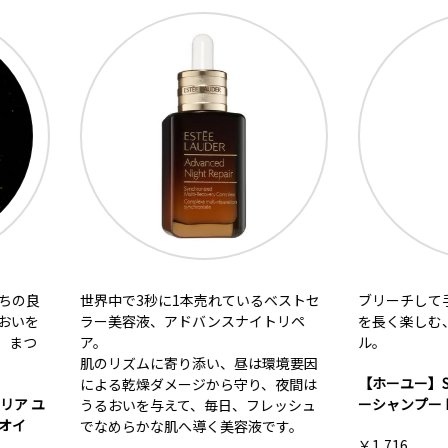
中で3秒に1本売れているベストセ
ブリーチして手に入れたホワイ
美容液、アドバンスナイトリペ
を長く楽しむ、黄ばみ抑えのパ
ル。
リズムに寄り添い、昼は環境要因
【ホーユー】SOMARCA(ソマルカ
る乾燥ダメージから守り、夜間は
ーシャンプー PURPLE 150ml
おいを与えて、毎日、フレッシュ
めらかな肌へ導く美容液です。
￥1,716