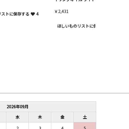
￥2,431
【ビーエックス
4
ムバター 30ml
ほしいものリストに保存する
3
￥3,245
ほしいものリ
2026
年
09
月
水
木
金
土
2
3
4
5