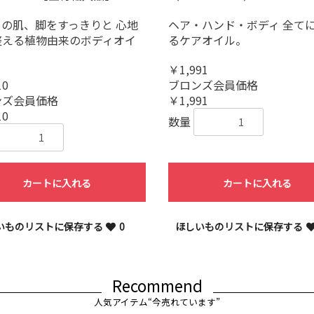
の肌、脚をすっきりと 心地
ヘア・ハンド・ボディ 全て
整える植物由来のボディオイ
るケアオイル。
￥1,991
10
ブロンズ会員価格
ンズ会員価格
￥1,991
10
数量
カートに入れる
カートに入れる
いものリストに保存する
0
ほしいものリストに保存する
お買い物を続ける
カートへ進む
Recommend
人気アイテム“今売れています”