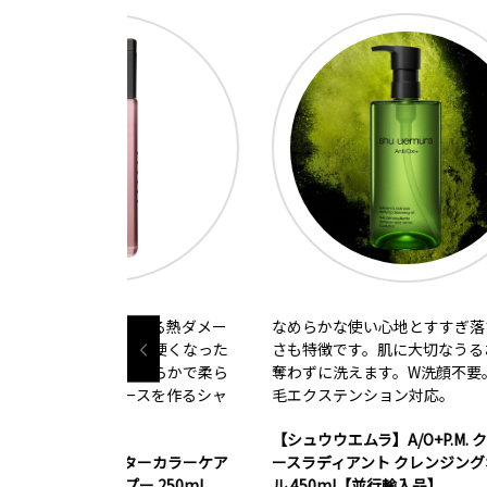
による熱ダメー
なめらかな使い心地とすすぎ落ちの良
世界
し、硬くなった
さも特徴です。肌に大切なうるおいを
ラー
なめらかで柔ら
奪わずに洗えます。W洗顔不要。まつ
ア。
ースを作るシャ
毛エクステンション対応。
肌の
によ
【シュウウエムラ】A/O+P.M. クリア ユ
うる
ターカラーケア
ースラディアント クレンジングオイ
でな
ー 250ml
ル 450ml【並行輸入品】