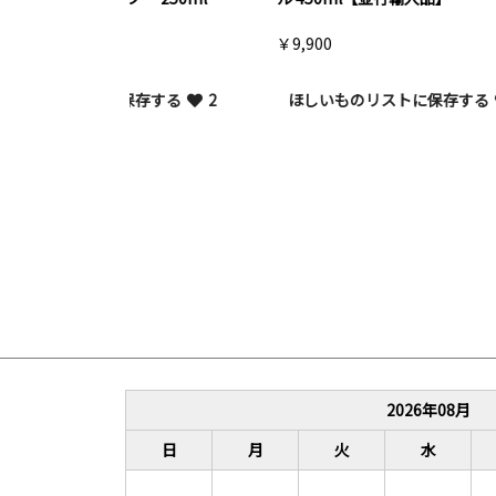
【エ
￥9,900
イトリ
ス 5
保存する
2
ほしいものリストに保存する
3
￥9,9
ほ
2026
年
08
月
日
月
火
水