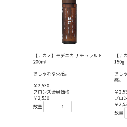
【ナカノ】モデニカ ナチュラル F
【ナカ
200ml
150g
おしゃれな束感。
おしゃ
感。
￥2,530
ブロンズ会員価格
￥2,5
￥2,530
ブロ
￥2,5
数量
数量