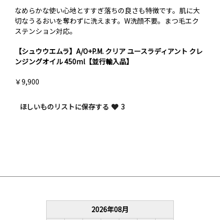
なめらかな使い心地とすすぎ落ちの良さも特徴です。肌に大
切なうるおいを奪わずに洗えます。W洗顔不要。まつ毛エク
ステンション対応。
【シュウウエムラ】A/O+P.M. クリア ユースラディアント クレ
ンジングオイル 450ml【並行輸入品】
￥9,900
ほしいものリストに保存する
3
2026
年
08
月